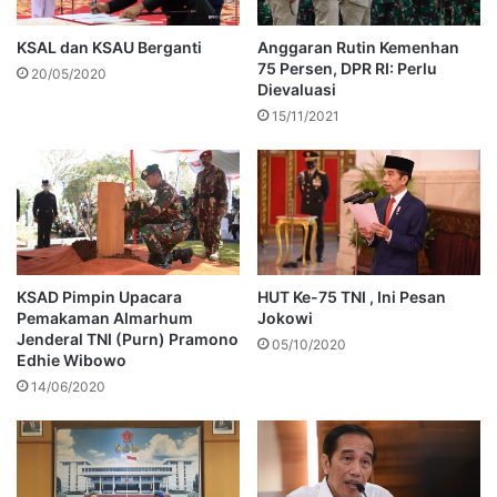
KSAL dan KSAU Berganti
Anggaran Rutin Kemenhan
75 Persen, DPR RI: Perlu
20/05/2020
Dievaluasi
15/11/2021
KSAD Pimpin Upacara
HUT Ke-75 TNI , Ini Pesan
Pemakaman Almarhum
Jokowi
Jenderal TNI (Purn) Pramono
05/10/2020
Edhie Wibowo
14/06/2020