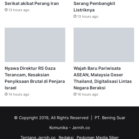
Serikat akibat Perang Iran
Serang Pembangkit
Listriknya
13 hours ago
13 hours ago
Nyawa Direktur RS Gaza
Wajah Baru Pariwisata
Terancam, Kesaksian
ASEAN, Malaysia Geser
Penyiksaan Brutal di Penjara
Thailand, Digitalisasi Lintas
Israel
Negara Beraksi
14 hours ago
16 hours ago
© Copyright 2019, All Rights Reserved | PT. Bening Suar
Komunika
- Jernih.co
Tentang Jernih.co
Redaksi
Pedoman Media Siber