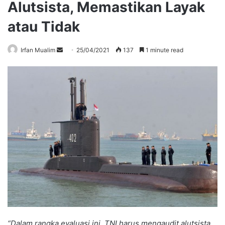
Alutsista, Memastikan Layak
atau Tidak
Send
Irfan Mualim
25/04/2021
137
1 minute read
an
email
“Dalam rangka evaluasi ini, TNI harus mengaudit alutsista