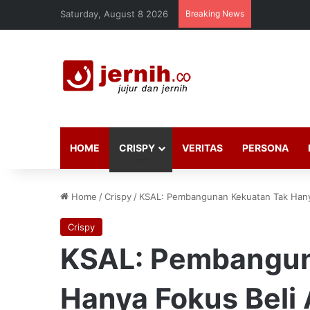
Saturday, August 8 2026
Breaking News
HOME
CRISPY
VERITAS
PERSONA
Home
/
Crispy
/
KSAL: Pembangunan Kekuatan Tak Hanya
Crispy
KSAL: Pembangun
Hanya Fokus Beli 