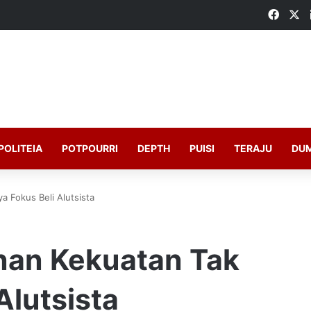
Faceb
X
POLITEIA
POTPOURRI
DEPTH
PUISI
TERAJU
DU
 Fokus Beli Alutsista
an Kekuatan Tak
Alutsista