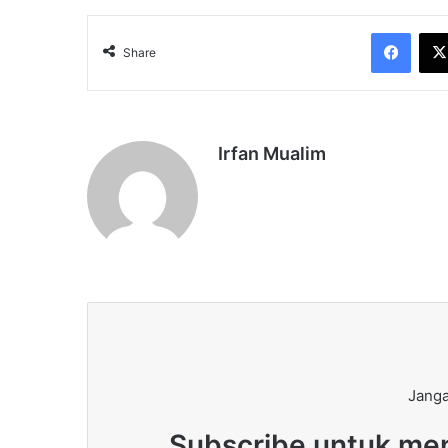
Face
Share
Irfan Mualim
Janga
Subscribe untuk men