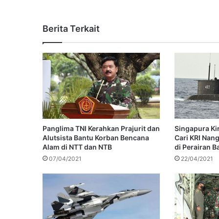
Berita Terkait
Singapura Ki
Panglima TNI Kerahkan Prajurit dan
Cari KRI Nan
Alutsista Bantu Korban Bencana
di Perairan Ba
Alam di NTT dan NTB
22/04/2021
07/04/2021