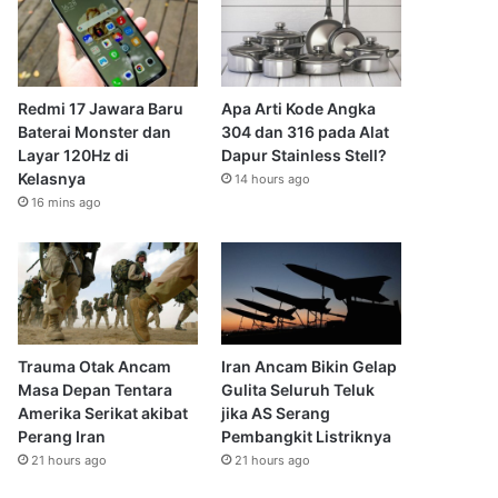
Redmi 17 Jawara Baru
Apa Arti Kode Angka
Baterai Monster dan
304 dan 316 pada Alat
Layar 120Hz di
Dapur Stainless Stell?
Kelasnya
14 hours ago
16 mins ago
Trauma Otak Ancam
Iran Ancam Bikin Gelap
Masa Depan Tentara
Gulita Seluruh Teluk
Amerika Serikat akibat
jika AS Serang
Perang Iran
Pembangkit Listriknya
21 hours ago
21 hours ago