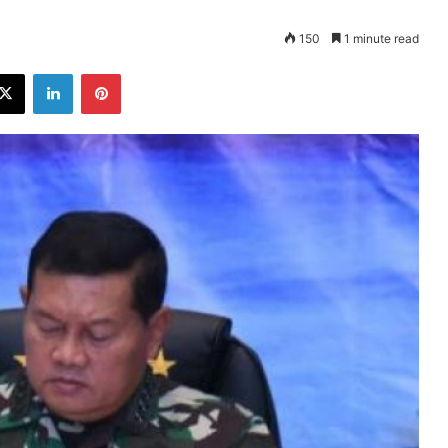
150
1 minute read
ebook
X
LinkedIn
Pinterest