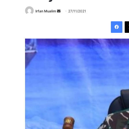
Send
Irfan Mualim
27/11/2021
an
Fac
email