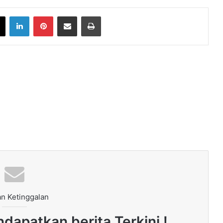
book
X
LinkedIn
Pinterest
Share via Email
Print
n Ketinggalan
dapatkan berita Terkini !