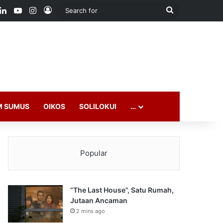
ook
LinkedIn
YouTube
Instagram
Log In
Search
for
M SUMUS
OIKOS
SOLILOKUI
…
Popular
“The Last House”, Satu Rumah,
Jutaan Ancaman
2 mins ago