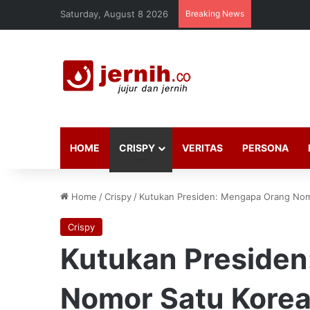
Saturday, August 8 2026
Breaking News
HOME
CRISPY
VERITAS
PERSONA
Home
/
Crispy
/
Kutukan Presiden: Mengapa Orang Nomo
Crispy
Kutukan Preside
Nomor Satu Korea