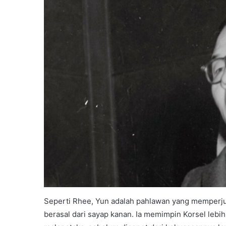
Seperti Rhee, Yun adalah pahlawan yang memperj
berasal dari sayap kanan. Ia memimpin Korsel leb