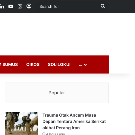
ook
LinkedIn
YouTube
Instagram
Log In
Search
for
M SUMUS
OIKOS
SOLILOKUI
…
Popular
Trauma Otak Ancam Masa
Depan Tentara Amerika Serikat
akibat Perang Iran
4 hours ago