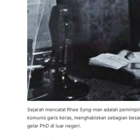
Sejarah mencatat Rhee Syng-man adalah pemimpin 
komunis garis keras, menghabiskan sebagian besa
gelar PhD di luar negeri.