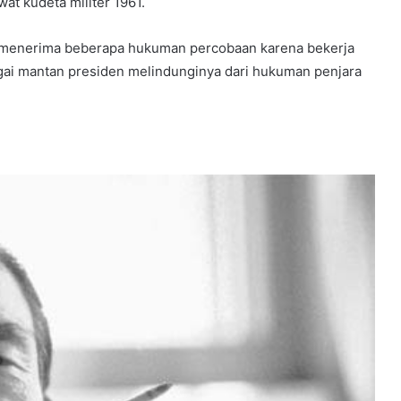
at kudeta militer 1961.
Ia menerima beberapa hukuman percobaan karena bekerja
agai mantan presiden melindunginya dari hukuman penjara