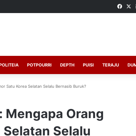
Faceb
X
POLITEIA
POTPOURRI
DEPTH
PUISI
TERAJU
DU
r Satu Korea Selatan Selalu Bernasib Buruk?
n: Mengapa Orang
 Selatan Selalu