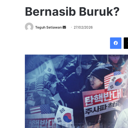
Bernasib Buruk?
Send
Teguh Setiawan
27/02/2026
an
Fac
email