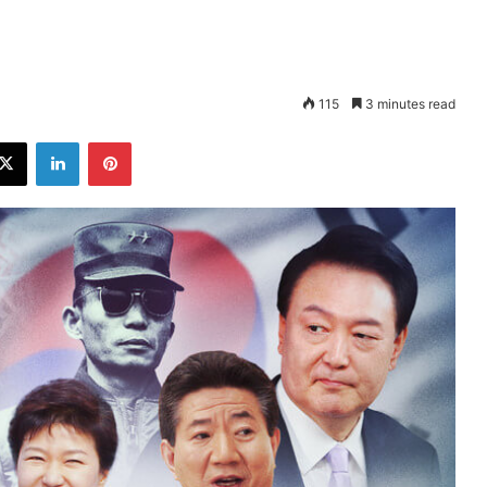
115
3 minutes read
ebook
X
LinkedIn
Pinterest