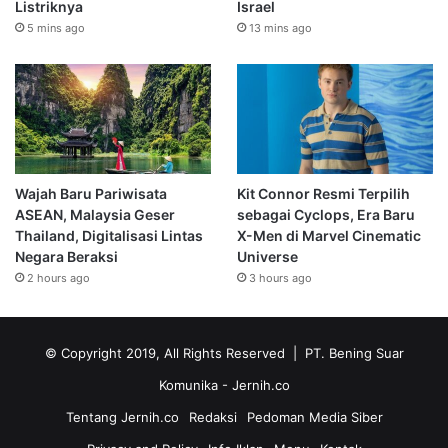
Listriknya
Israel
5 mins ago
13 mins ago
Wajah Baru Pariwisata
Kit Connor Resmi Terpilih
ASEAN, Malaysia Geser
sebagai Cyclops, Era Baru
Thailand, Digitalisasi Lintas
X-Men di Marvel Cinematic
Negara Beraksi
Universe
2 hours ago
3 hours ago
© Copyright 2019, All Rights Reserved | PT. Bening Suar
Komunika
- Jernih.co
Tentang Jernih.co
Redaksi
Pedoman Media Siber