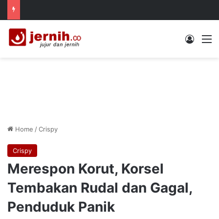
Log In
M
Home
/
Crispy
Crispy
Merespon Korut, Korsel
Tembakan Rudal dan Gagal,
Penduduk Panik