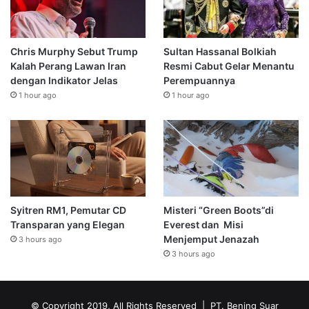
Chris Murphy Sebut Trump
Sultan Hassanal Bolkiah
Kalah Perang Lawan Iran
Resmi Cabut Gelar Menantu
dengan Indikator Jelas
Perempuannya
1 hour ago
1 hour ago
Syitren RM1, Pemutar CD
Misteri “Green Boots”di
Transparan yang Elegan
Everest dan Misi
Menjemput Jenazah
3 hours ago
3 hours ago
© Copyright 2019, All Rights Reserved | PT. Bening Suar