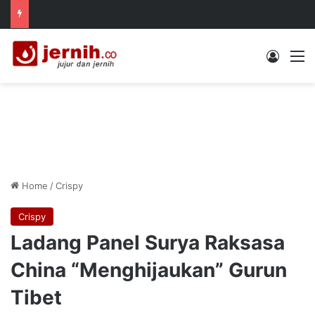
Log In
M
Home
/
Crispy
Crispy
Ladang Panel Surya Raksasa
China “Menghijaukan” Gurun
Tibet