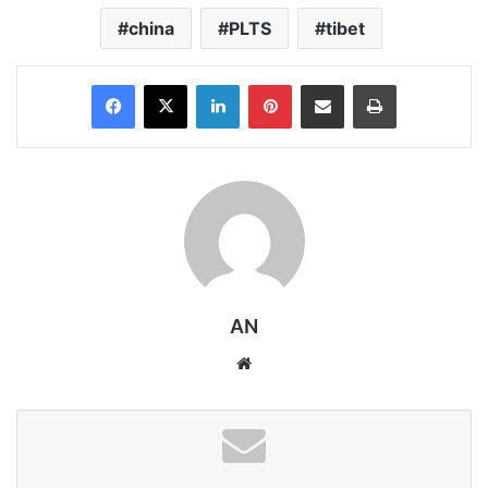
china
PLTS
tibet
Facebook
X
LinkedIn
Pinterest
Share via Email
Print
AN
Website