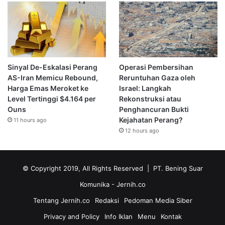
Sinyal De-Eskalasi Perang
Operasi Pembersihan
AS-Iran Memicu Rebound,
Reruntuhan Gaza oleh
Harga Emas Meroket ke
Israel: Langkah
Level Tertinggi $4.164 per
Rekonstruksi atau
Ouns
Penghancuran Bukti
Kejahatan Perang?
11 hours ago
12 hours ago
© Copyright 2019, All Rights Reserved | PT. Bening Suar
Komunika
- Jernih.co
Tentang Jernih.co
Redaksi
Pedoman Media Siber
Privacy and Policy
Info Iklan
Menu
Kontak