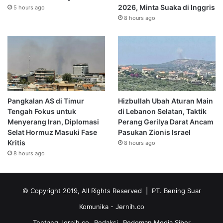
2026, Minta Suaka di Inggris
5 hours ago
8 hours ago
Pangkalan AS di Timur
Hizbullah Ubah Aturan Main
Tengah Fokus untuk
di Lebanon Selatan, Taktik
Menyerang Iran, Diplomasi
Perang Gerilya Darat Ancam
Selat Hormuz Masuki Fase
Pasukan Zionis Israel
Kritis
8 hours ago
8 hours ago
© Copyright 2019, All Rights Reserved | PT. Bening Suar
Komunika
- Jernih.co
Tentang Jernih.co
Redaksi
Pedoman Media Siber