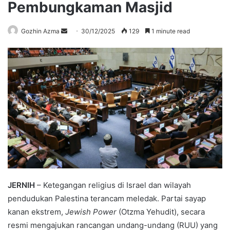
Pembungkaman Masjid
Send
Gozhin Azma
30/12/2025
129
1 minute read
an
email
JERNIH
– Ketegangan religius di Israel dan wilayah
pendudukan Palestina terancam meledak. Partai sayap
kanan ekstrem,
Jewish Power
(Otzma Yehudit), secara
resmi mengajukan rancangan undang-undang (RUU) yang