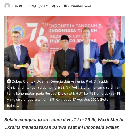
Send
Dsy
19/08/2021
97
2 minutes read
an
email
Dubes RI untuk Ukraina, Georgia dan Armenia, Prof. Dr. Yuddy
Chrisnandi (tengah) didampingi istri, Ny. Velly Elvira menjamu sejumlah
tamu kehormatan pada Resepsi Diplomatik HUT ke-76 Kemerdekaan RI
yang diselenggarakan di KBRI Kyiv pada 17 Agustus 2021. (Foto:
Istimewa)
Selain mengucapkan selamat HUT ke-76 RI, Wakil Menlu
Ukraina menegasakan bahwa saat ini Indonesia adalah