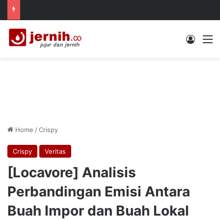
Log In
M
Home
/
Crispy
Crispy
Veritas
[Locavore] Analisis
Perbandingan Emisi Antara
Buah Impor dan Buah Lokal