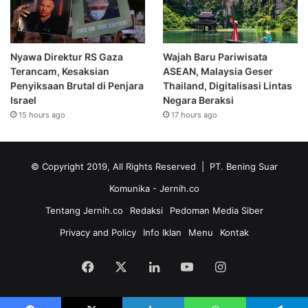
Nyawa Direktur RS Gaza
Wajah Baru Pariwisata
Terancam, Kesaksian
ASEAN, Malaysia Geser
Penyiksaan Brutal di Penjara
Thailand, Digitalisasi Lintas
Israel
Negara Beraksi
15 hours ago
17 hours ago
© Copyright 2019, All Rights Reserved | PT. Bening Suar
Komunika
- Jernih.co
Tentang Jernih.co
Redaksi
Pedoman Media Siber
Privacy and Policy
Info Iklan
Menu
Kontak
Facebook
X
LinkedIn
YouTube
Instagram