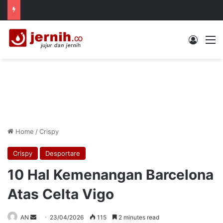
Log In
M
Home
/
Crispy
Crispy
Desportare
10 Hal Kemenangan Barcelona
Atas Celta Vigo
Send
AN
23/04/2026
115
2 minutes read