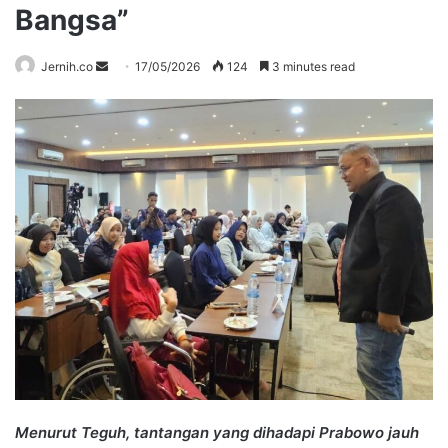
Bangsa”
Send
Jernih.co
17/05/2026
124
3 minutes read
an
email
Menurut Teguh, tantangan yang dihadapi Prabowo jauh