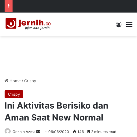
Log In
M
Home
/
Crispy
Crispy
Ini Aktivitas Berisiko dan
Aman Saat New Normal
Send
Gozhin Azma
06/06/2020
146
2 minutes read