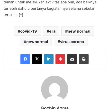
teman untuk melakukan aktivitas apa pun, ada baiknya
terlebih dahulu bertanya kegiatannya selama sebulan
terakhir. [*]
covid-19
era
new normal
newnormal
virus corona
Facebook
X
LinkedIn
Pinterest
Share via Email
Print
Gozhin Azma