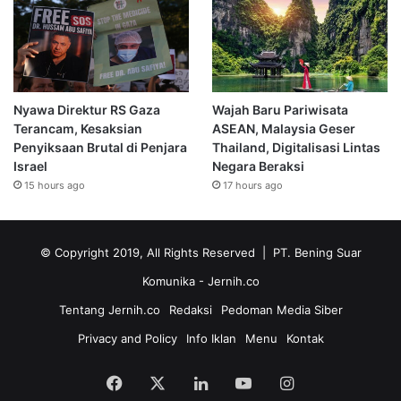
Nyawa Direktur RS Gaza
Wajah Baru Pariwisata
Terancam, Kesaksian
ASEAN, Malaysia Geser
Penyiksaan Brutal di Penjara
Thailand, Digitalisasi Lintas
Israel
Negara Beraksi
15 hours ago
17 hours ago
© Copyright 2019, All Rights Reserved | PT. Bening Suar
Komunika
- Jernih.co
Tentang Jernih.co
Redaksi
Pedoman Media Siber
Privacy and Policy
Info Iklan
Menu
Kontak
Facebook
X
LinkedIn
YouTube
Instagram