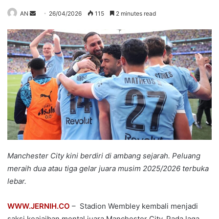
Send
AN
26/04/2026
115
2 minutes read
an
email
Manchester City kini berdiri di ambang sejarah. Peluang
meraih dua atau tiga gelar juara musim 2025/2026 terbuka
lebar.
WWW.JERNIH.CO
– Stadion Wembley kembali menjadi
saksi keajaiban mental juara Manchester City. Pada laga