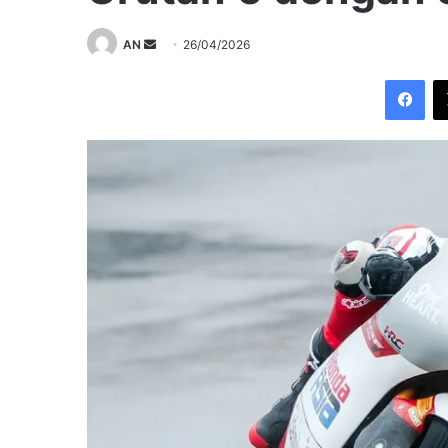
Send
AN
26/04/2026
an
Fac
email