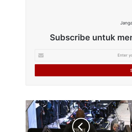
Janga
Subscribe untuk men
Enter
your
Email
address