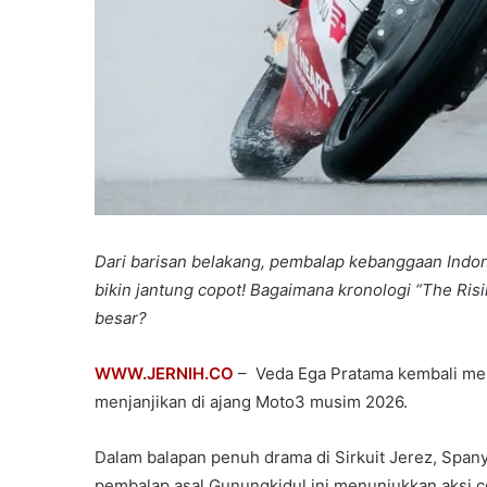
Dari barisan belakang, pembalap kebanggaan Indon
bikin jantung copot! Bagaimana kronologi “The Risin
besar?
WWW.JERNIH.CO
– Veda Ega Pratama kembali mem
menjanjikan di ajang Moto3 musim 2026.
Dalam balapan penuh drama di Sirkuit Jerez, Spany
pembalap asal Gunungkidul ini menunjukkan aksi c