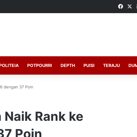
Faceb
X
POLITEIA
POTPOURRI
DEPTH
PUISI
TERAJU
DU
 6 dengan 37 Poin
 Naik Rank ke
37 Poin