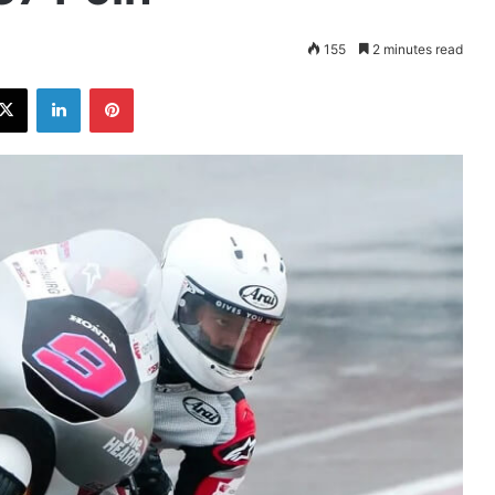
155
2 minutes read
ebook
X
LinkedIn
Pinterest