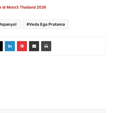
a di Moto3 Thailand 2026
spanyol
Veda Ega Pratama
book
X
LinkedIn
Pinterest
Share via Email
Print