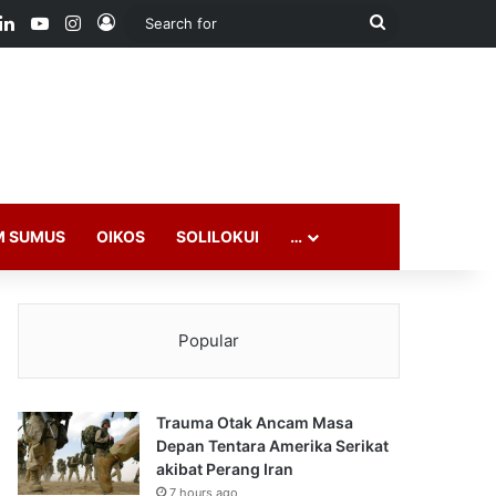
ook
LinkedIn
YouTube
Instagram
Log In
Search
for
M SUMUS
OIKOS
SOLILOKUI
…
Popular
Trauma Otak Ancam Masa
Depan Tentara Amerika Serikat
akibat Perang Iran
7 hours ago