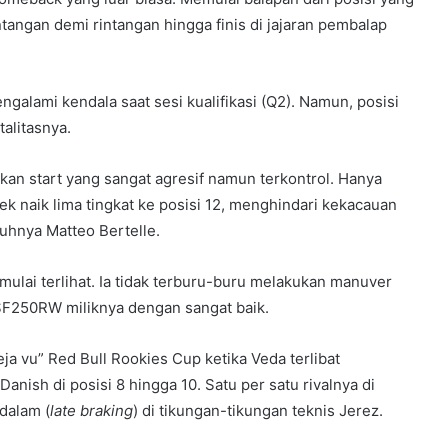
angan demi rintangan hingga finis di jajaran pembalap
ngalami kendala saat sesi kualifikasi (Q2). Namun, posisi
alitasnya.
an start yang sangat agresif namun terkontrol. Hanya
k naik lima tingkat ke posisi 12, menghindari kekacauan
tuhnya Matteo Bertelle.
lai terlihat. Ia tidak terburu-buru melakukan manuver
SF250RW miliknya dengan sangat baik.
a vu” Red Bull Rookies Cup ketika Veda terlibat
nish di posisi 8 hingga 10. Satu per satu rivalnya di
dalam (
late braking
) di tikungan-tikungan teknis Jerez.