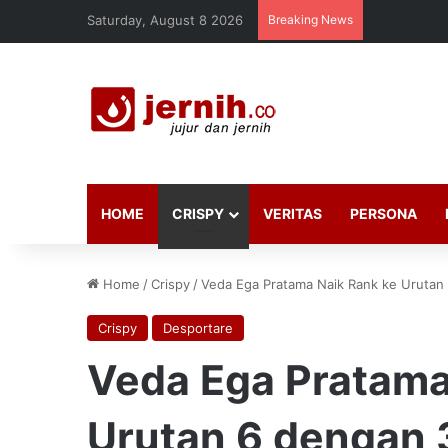
Saturday, August 8 2026
Breaking News
HOME
CRISPY
VERITAS
PERSONA
Home
/
Crispy
/
Veda Ega Pratama Naik Rank ke Urutan
Crispy
Desportare
Veda Ega Pratama
Urutan 6 dengan 