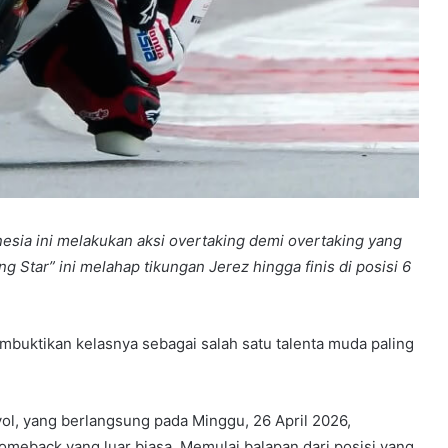
esia ini melakukan aksi overtaking demi overtaking yang
g Star” ini melahap tikungan Jerez hingga finis di posisi 6
buktikan kelasnya sebagai salah satu talenta muda paling
ol, yang berlangsung pada Minggu, 26 April 2026,
omeback yang luar biasa. Memulai balapan dari posisi yang