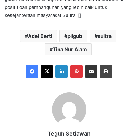
positif dan pembangunan yang lebih baik untuk
kesejahteraan masyarakat Sultra. []
Adel Berti
pilgub
sultra
Tina Nur Alam
Facebook
X
LinkedIn
Pinterest
Share via Email
Print
Teguh Setiawan