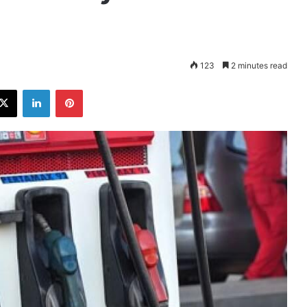
123
2 minutes read
ebook
X
LinkedIn
Pinterest