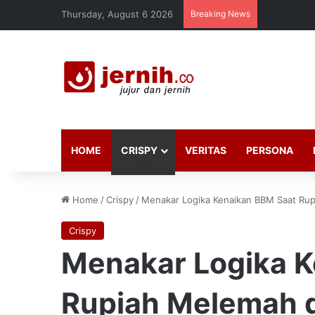
Thursday, August 6 2026
Breaking News
HOME
CRISPY
VERITAS
PERSONA
Home
/
Crispy
/
Menakar Logika Kenaikan BBM Saat Rup
Crispy
Menakar Logika K
Rupiah Melemah 