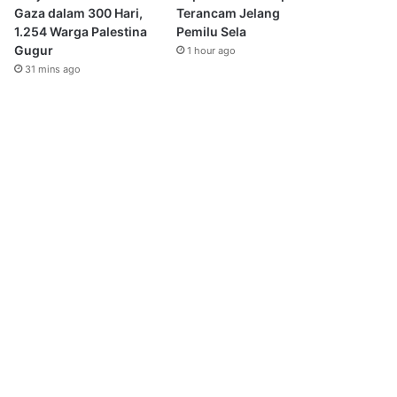
Gaza dalam 300 Hari,
Terancam Jelang
1.254 Warga Palestina
Pemilu Sela
Gugur
1 hour ago
31 mins ago