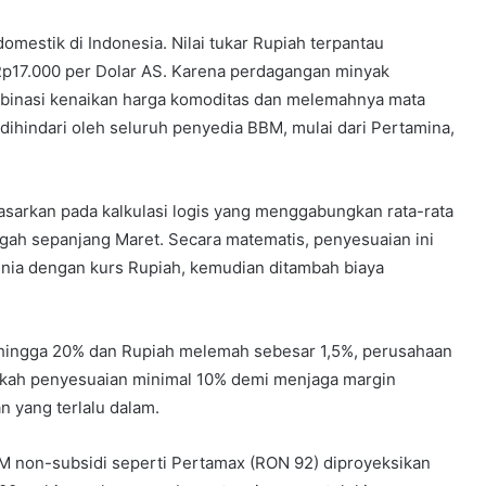
domestik di Indonesia. Nilai tukar Rupiah terpantau
Rp17.000 per Dolar AS. Karena perdagangan minyak
mbinasi kenaikan harga komoditas dan melemahnya mata
 dihindari oleh seluruh penyedia BBM, mulai dari Pertamina,
asarkan pada kalkulasi logis yang menggabungkan rata-rata
ngah sepanjang Maret. Secara matematis, penyesuaian ini
dunia dengan kurs Rupiah, kemudian ditambah biaya
% hingga 20% dan Rupiah melemah sebesar 1,5%, perusahaan
gkah penyesuaian minimal 10% demi menjaga margin
n yang terlalu dalam.
BM non-subsidi seperti Pertamax (RON 92) diproyeksikan