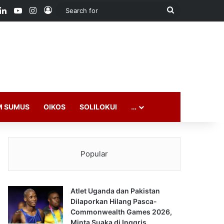
ook
LinkedIn
YouTube
Instagram
Log In
Search
for
M SUMUS
OIKOS
SOLILOKUI
…
Popular
Atlet Uganda dan Pakistan
Dilaporkan Hilang Pasca-
Commonwealth Games 2026,
Minta Suaka di Inggris