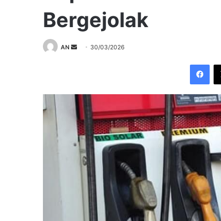
Bergejolak
Send
AN
30/03/2026
an
Fac
email