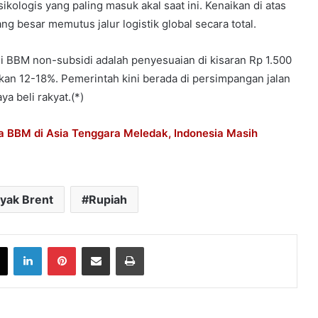
kologis yang paling masuk akal saat ini. Kenaikan di atas
ng besar memutus jalur logistik global secara total.
agi BBM non-subsidi adalah penyesuaian di kisaran Rp 1.500
ikan 12-18%. Pemerintah kini berada di persimpangan jalan
a beli rakyat.(*)
 BBM di Asia Tenggara Meledak, Indonesia Masih
yak Brent
Rupiah
book
X
LinkedIn
Pinterest
Share via Email
Print