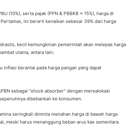
SPBU (10%), serta pajak (PPN & PBBKB ≈ 15%), harga di
Pertamax, ini berarti kenaikan sebesar 39% dari harga
rastis, kecil kemungkinan pemerintah akan melepas harga
ghambat utama, antara lain:
 inflasi berantai pada harga pangan yang dapat
PBN sebagai “
shock absorber
” dengan merealokasi
k sepenuhnya dibebankan ke konsumen.
mina seringkali diminta menahan harga di bawah harga
nal, meski harus menanggung beban arus kas sementara.