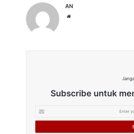
AN
Website
Janga
Subscribe untuk men
Enter
your
Email
address