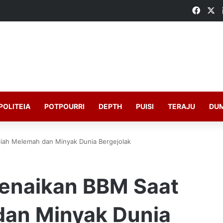
Faceb
X
POLITEIA
POTPOURRI
DEPTH
PUISI
TERAJU
DU
iah Melemah dan Minyak Dunia Bergejolak
enaikan BBM Saat
dan Minyak Dunia