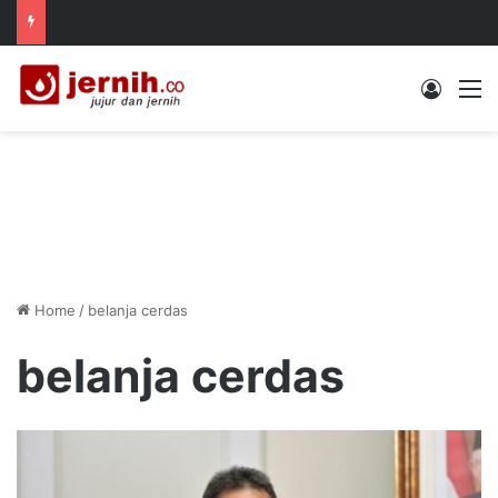
Log In
M
Home
/
belanja cerdas
belanja cerdas