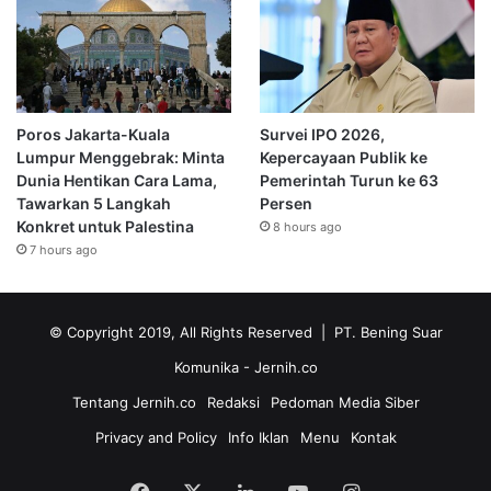
Poros Jakarta-Kuala
Survei IPO 2026,
Lumpur Menggebrak: Minta
Kepercayaan Publik ke
Dunia Hentikan Cara Lama,
Pemerintah Turun ke 63
Tawarkan 5 Langkah
Persen
Konkret untuk Palestina
8 hours ago
7 hours ago
© Copyright 2019, All Rights Reserved | PT. Bening Suar
Komunika
- Jernih.co
Tentang Jernih.co
Redaksi
Pedoman Media Siber
Privacy and Policy
Info Iklan
Menu
Kontak
Facebook
X
LinkedIn
YouTube
Instagram