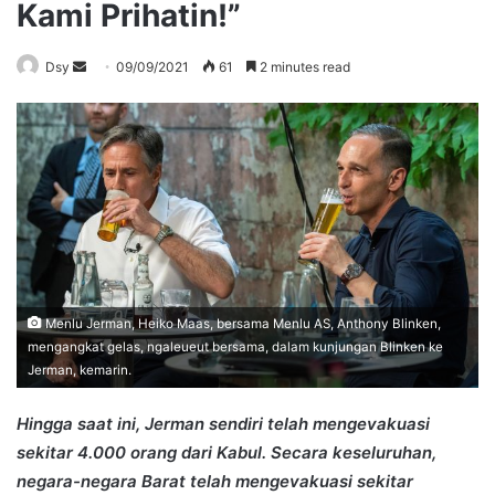
Kami Prihatin!”
Send
Dsy
09/09/2021
61
2 minutes read
an
email
Menlu Jerman, Heiko Maas, bersama Menlu AS, Anthony Blinken,
mengangkat gelas, ngaleueut bersama, dalam kunjungan Blinken ke
Jerman, kemarin.
Hingga saat ini, Jerman sendiri telah mengevakuasi
sekitar 4.000 orang dari Kabul. Secara keseluruhan,
negara-negara Barat telah mengevakuasi sekitar