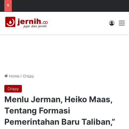
Log In
M
Home
/
Crispy
Crispy
Menlu Jerman, Heiko Maas,
Tentang Formasi
Pemerintahan Baru Taliban,”