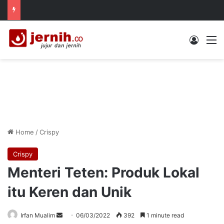
Log In
M
Home
/
Crispy
Crispy
Menteri Teten: Produk Lokal
itu Keren dan Unik
Send
Irfan Mualim
06/03/2022
392
1 minute read