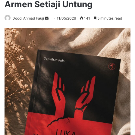
Armen Setiaji Untung
Send
Doddi Ahmad Fauji
11/05/2026
141
5 minutes read
an
email