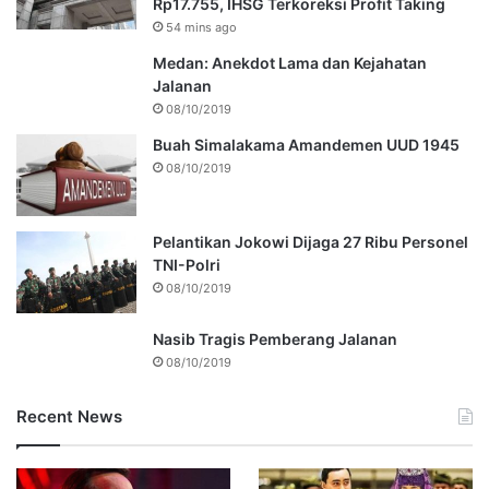
Rp17.755, IHSG Terkoreksi Profit Taking
54 mins ago
Medan: Anekdot Lama dan Kejahatan
Jalanan
08/10/2019
Buah Simalakama Amandemen UUD 1945
08/10/2019
Pelantikan Jokowi Dijaga 27 Ribu Personel
TNI-Polri
08/10/2019
Nasib Tragis Pemberang Jalanan
08/10/2019
Recent News