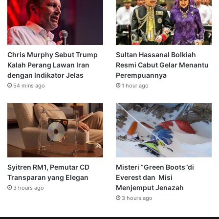
Chris Murphy Sebut Trump
Sultan Hassanal Bolkiah
Kalah Perang Lawan Iran
Resmi Cabut Gelar Menantu
dengan Indikator Jelas
Perempuannya
54 mins ago
1 hour ago
Syitren RM1, Pemutar CD
Misteri “Green Boots”di
Transparan yang Elegan
Everest dan Misi
Menjemput Jenazah
3 hours ago
3 hours ago