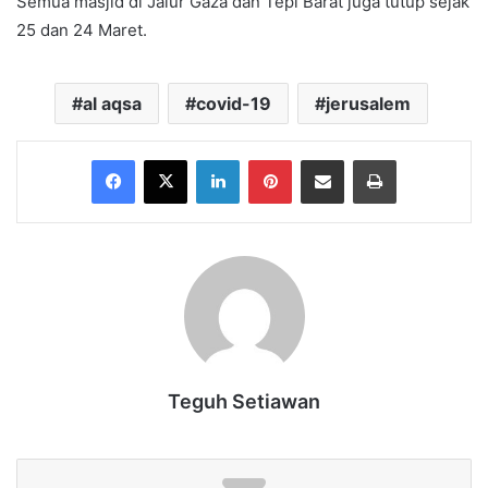
Semua masjid di Jalur Gaza dan Tepi Barat juga tutup sejak
25 dan 24 Maret.
al aqsa
covid-19
jerusalem
Facebook
X
LinkedIn
Pinterest
Share via Email
Print
Teguh Setiawan