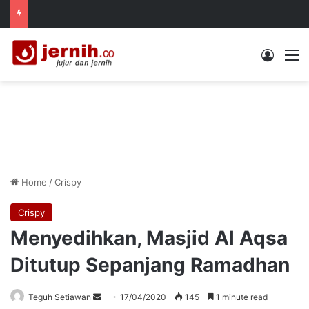
Log In
M
Home
/
Crispy
Crispy
Menyedihkan, Masjid Al Aqsa
Ditutup Sepanjang Ramadhan
Send
Teguh Setiawan
17/04/2020
145
1 minute read