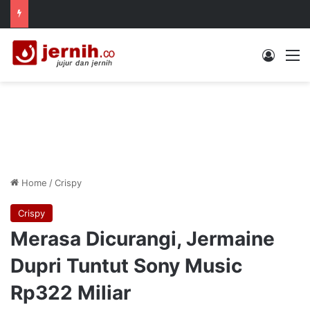
Log In
M
Home
/
Crispy
Crispy
Merasa Dicurangi, Jermaine
Dupri Tuntut Sony Music
Rp322 Miliar