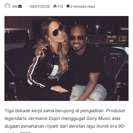
Send
AN
08/07/2026
112
2 minutes read
an
email
Tiga dekade kerja sama berujung di pengadilan. Produser
legendaris Jermaine Dupri menggugat Sony Music atas
dugaan penahanan royalti dari deretan lagu ikonik era 90-