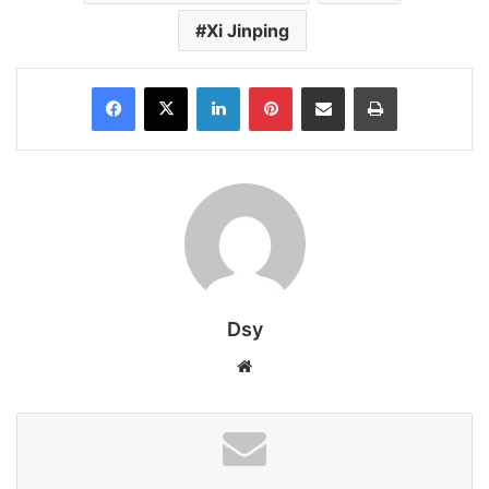
Xi Jinping
Facebook
X
LinkedIn
Pinterest
Share via Email
Print
Dsy
Website