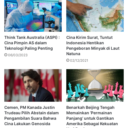
Think Tank Australia (ASPI) :
Cina Kirim Surat, Tuntut
Cina Pimpin AS dalam
Indonesia Hentikan
Teknologi Paling Penting
Pengeboran Minyak di Laut
Natuna
06/03/2023
02/12/2021
Cemen, PM Kanada Justin
Benarkah Beijing Tengah
Trudeau Pilih Abstain dalam
Memainkan ‘Permainan
Pengambilan Suara Bahwa
Panjang’ untuk Gantikan
Cina Lakukan Genosida
Amerika Sebagai Kekuatan