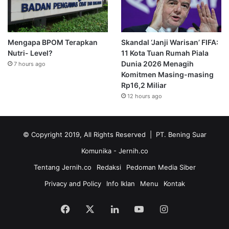
Mengapa BPOM Terapkan
Skandal ‘Janji Warisan’ FIFA:
Nutri- Level?
11 Kota Tuan Rumah Piala
Dunia 2026 Menagih
7 hours ago
Komitmen Masing-masing
Rp16,2 Miliar
12 hours ago
© Copyright 2019, All Rights Reserved | PT. Bening Suar
Komunika
- Jernih.co
Tentang Jernih.co
Redaksi
Pedoman Media Siber
Privacy and Policy
Info Iklan
Menu
Kontak
Facebook
X
LinkedIn
YouTube
Instagram