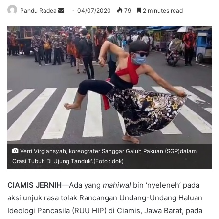
Send
Pandu Radea
04/07/2020
79
2 minutes read
an
email
Verri Virgiansyah, koreografer Sanggar Galuh Pakuan (SGP)dalam
Orasi Tubuh Di Ujung Tanduk'.(Foto : dok)
CIAMIS JERNIH
—Ada yang
mahiwal
bin ‘nyeleneh’ pada
aksi unjuk rasa tolak Rancangan Undang-Undang Haluan
Ideologi Pancasila (RUU HIP) di Ciamis, Jawa Barat, pada