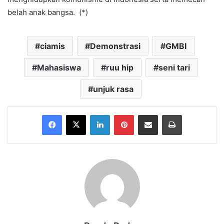
belah anak bangsa. (*)
ciamis
Demonstrasi
GMBI
Mahasiswa
ruu hip
seni tari
unjuk rasa
Facebook
X
LinkedIn
Pinterest
Share via Email
Print