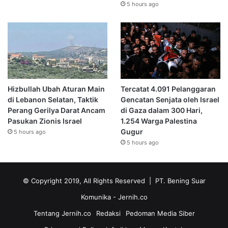
5 hours ago
Hizbullah Ubah Aturan Main
Tercatat 4.091 Pelanggaran
di Lebanon Selatan, Taktik
Gencatan Senjata oleh Israel
Perang Gerilya Darat Ancam
di Gaza dalam 300 Hari,
Pasukan Zionis Israel
1.254 Warga Palestina
Gugur
5 hours ago
5 hours ago
© Copyright 2019, All Rights Reserved | PT. Bening Suar
Komunika
- Jernih.co
Tentang Jernih.co
Redaksi
Pedoman Media Siber