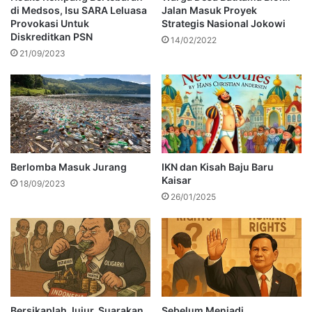
di Medsos, Isu SARA Leluasa
Jalan Masuk Proyek
Provokasi Untuk
Strategis Nasional Jokowi
Diskreditkan PSN
14/02/2022
21/09/2023
Berlomba Masuk Jurang
IKN dan Kisah Baju Baru
Kaisar
18/09/2023
26/01/2025
Bersikaplah Jujur, Suarakan
Sebelum Menjadi