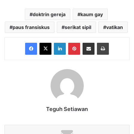
doktrin gereja
kaum gay
paus fransiskus
serikat sipil
vatikan
Facebook
X
LinkedIn
Pinterest
Share via Email
Print
Teguh Setiawan