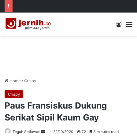
Log In
M
Home
/
Crispy
Crispy
Paus Fransiskus Dukung
Serikat Sipil Kaum Gay
Send
Teguh Setiawan
22/10/2020
72
3 minutes read