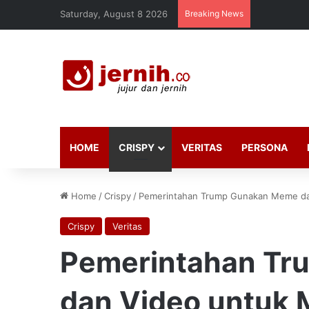
Saturday, August 8 2026
Breaking News
HOME
CRISPY
VERITAS
PERSONA
Home
/
Crispy
/
Pemerintahan Trump Gunakan Meme dan
Crispy
Veritas
Pemerintahan T
dan Video untuk