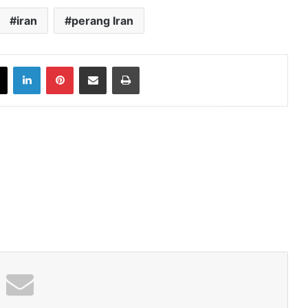
iran
perang Iran
book
X
LinkedIn
Pinterest
Share via Email
Print