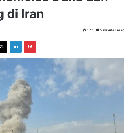
 di Iran
127
2 minutes read
ebook
X
LinkedIn
Pinterest