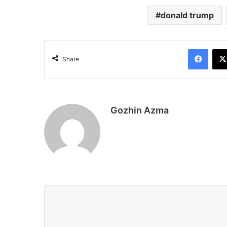
donald trump
Face
Share
Gozhin Azma