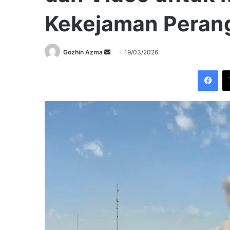
Kekejaman Perang
Send
Gozhin Azma
19/03/2026
an
Fac
email