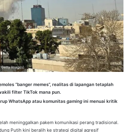
 Getty Images)
emoles “banger memes”, realitas di lapangan tetaplah
akili filter TikTok mana pun.
grup WhatsApp atau komunitas
gaming
ini menuai kritik
elah meninggalkan pakem komunikasi perang tradisional.
ng Putih kini beralih ke strategi digital agresif