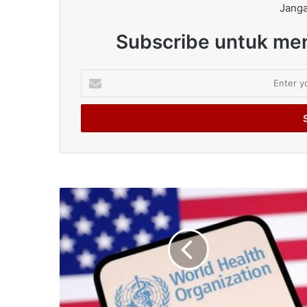
Janga
Subscribe untuk men
Enter
your
Email
address