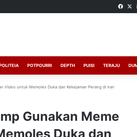
Faceb
X
POLITEIA
POTPOURRI
DEPTH
PUISI
TERAJU
DU
 Video untuk Memoles Duka dan Kekejaman Perang di Iran
rump Gunakan Meme
 Memoles Duka dan