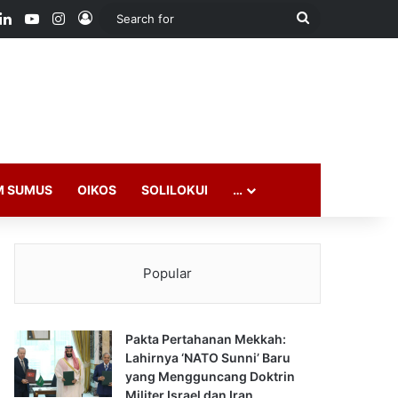
ook
LinkedIn
YouTube
Instagram
Log In
Search
for
M SUMUS
OIKOS
SOLILOKUI
…
Popular
Pakta Pertahanan Mekkah:
Lahirnya ‘NATO Sunni’ Baru
yang Mengguncang Doktrin
Militer Israel dan Iran