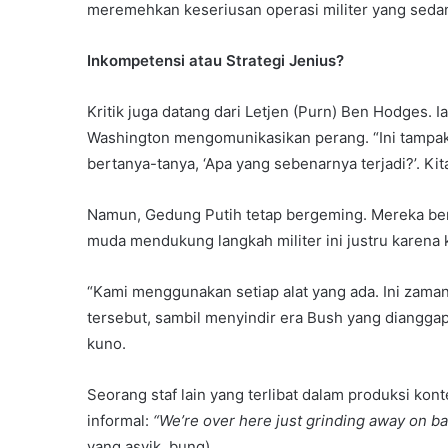
meremehkan keseriusan operasi militer yang seda
Inkompetensi atau Strategi Jenius?
Kritik juga datang dari Letjen (Purn) Ben Hodges.
Washington mengomunikasikan perang. “Ini tampak te
bertanya-tanya, ‘Apa yang sebenarnya terjadi?’. Kita
Namun, Gedung Putih tetap bergeming. Mereka be
muda mendukung langkah militer ini justru karena
“Kami menggunakan setiap alat yang ada. Ini zama
tersebut, sambil menyindir era Bush yang dianggap
kuno.
Seorang staf lain yang terlibat dalam produksi ko
informal:
“We’re over here just grinding away on 
yang asyik, bung).