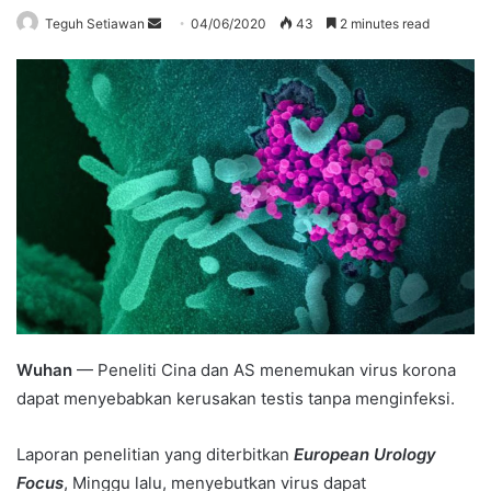
Send
Teguh Setiawan
04/06/2020
43
2 minutes read
an
email
Wuhan
— Peneliti Cina dan AS menemukan virus korona
dapat menyebabkan kerusakan testis tanpa menginfeksi.
Laporan penelitian yang diterbitkan
European Urology
Focus
, Minggu lalu, menyebutkan virus dapat