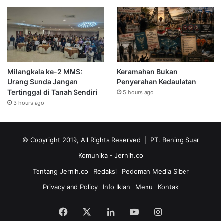
Milangkala ke-2 MMS:
Keramahan Bukan
Urang Sunda Jangan
Penyerahan Kedaulatan
Tertinggal di Tanah Sendiri
5 hours ago
3 hours ago
© Copyright 2019, All Rights Reserved | PT. Bening Suar
Komunika
- Jernih.co
Tentang Jernih.co
Redaksi
Pedoman Media Siber
Privacy and Policy
Info Iklan
Menu
Kontak
Facebook
X
LinkedIn
YouTube
Instagram