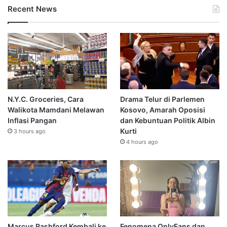
Recent News
N.Y.C. Groceries, Cara
Drama Telur di Parlemen
Walikota Mamdani Melawan
Kosovo, Amarah Oposisi
Inflasi Pangan
dan Kebuntuan Politik Albin
Kurti
3 hours ago
4 hours ago
Marcus Rashford Kembali ke
Fenomena OnlyFans dan