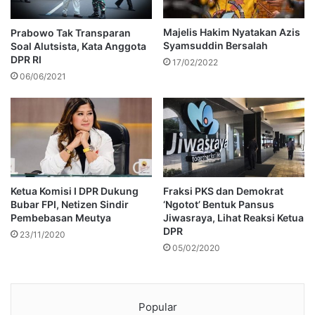
Majelis Hakim Nyatakan Azis
Prabowo Tak Transparan
Syamsuddin Bersalah
Soal Alutsista, Kata Anggota
DPR RI
17/02/2022
06/06/2021
Ketua Komisi I DPR Dukung
Fraksi PKS dan Demokrat
Bubar FPI, Netizen Sindir
‘Ngotot’ Bentuk Pansus
Pembebasan Meutya
Jiwasraya, Lihat Reaksi Ketua
DPR
23/11/2020
05/02/2020
Popular