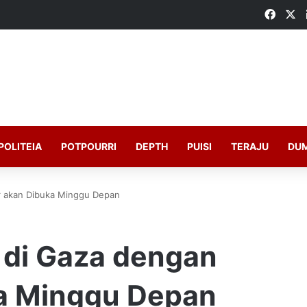
Faceb
X
POLITEIA
POTPOURRI
DEPTH
PUISI
TERAJU
DU
ir akan Dibuka Minggu Depan
 di Gaza dengan
ka Minggu Depan