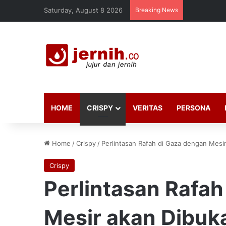
Saturday, August 8 2026
Breaking News
HOME
CRISPY
VERITAS
PERSONA
Home
/
Crispy
/
Perlintasan Rafah di Gaza dengan Mes
Crispy
Perlintasan Rafah
Mesir akan Dibu