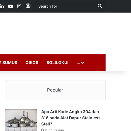
ook
LinkedIn
YouTube
Instagram
Log In
Search
for
M SUMUS
OIKOS
SOLILOKUI
…
Popular
Apa Arti Kode Angka 304 dan
316 pada Alat Dapur Stainless
Stell?
11 hours ago