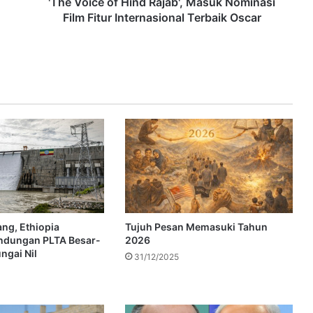
'The Voice of Hind Rajab', Masuk Nominasi
Film Fitur Internasional Terbaik Oscar
ng, Ethiopia
Tujuh Pesan Memasuki Tahun
ndungan PLTA Besar-
2026
ngai Nil
31/12/2025