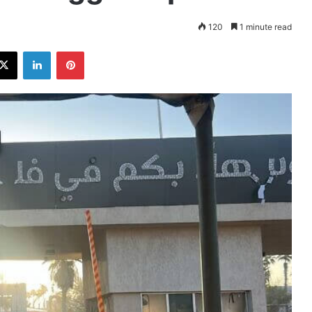
120
1 minute read
ebook
X
LinkedIn
Pinterest