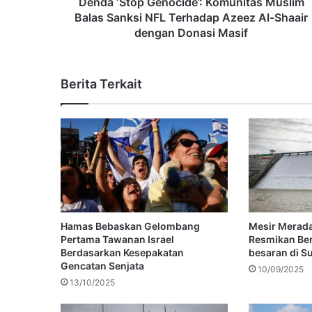
Denda ‘Stop Genocide’: Komunitas Muslim
Balas Sanksi NFL Terhadap Azeez Al-Shaair
dengan Donasi Masif
Berita Terkait
Hamas Bebaskan Gelombang
Mesir Merada
Pertama Tawanan Israel
Resmikan Be
Berdasarkan Kesepakatan
besaran di Su
Gencatan Senjata
10/09/2025
13/10/2025