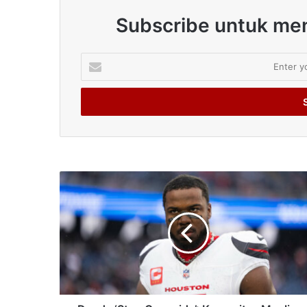
Subscribe untuk men
Enter
your
Email
address