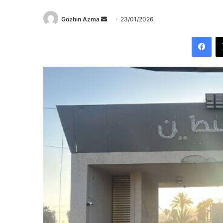
Send
Gozhin Azma
23/01/2026
an
Fac
email