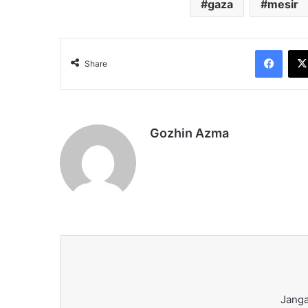
gaza
mesir
Face
Share
Gozhin Azma
Janga