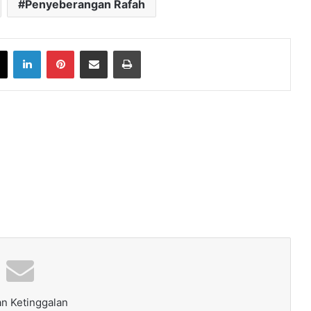
Penyeberangan Rafah
book
X
LinkedIn
Pinterest
Share via Email
Print
n Ketinggalan