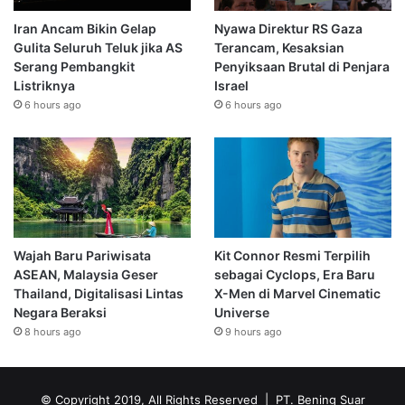
Iran Ancam Bikin Gelap
Nyawa Direktur RS Gaza
Gulita Seluruh Teluk jika AS
Terancam, Kesaksian
Serang Pembangkit
Penyiksaan Brutal di Penjara
Listriknya
Israel
6 hours ago
6 hours ago
Wajah Baru Pariwisata
Kit Connor Resmi Terpilih
ASEAN, Malaysia Geser
sebagai Cyclops, Era Baru
Thailand, Digitalisasi Lintas
X-Men di Marvel Cinematic
Negara Beraksi
Universe
8 hours ago
9 hours ago
© Copyright 2019, All Rights Reserved | PT. Bening Suar