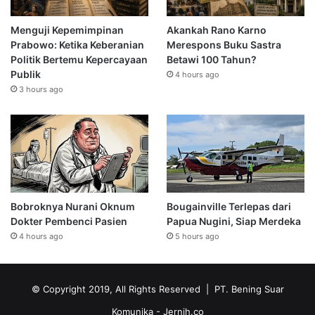
Menguji Kepemimpinan
Akankah Rano Karno
Prabowo: Ketika Keberanian
Merespons Buku Sastra
Politik Bertemu Kepercayaan
Betawi 100 Tahun?
Publik
4 hours ago
3 hours ago
Bobroknya Nurani Oknum
Bougainville Terlepas dari
Dokter Pembenci Pasien
Papua Nugini, Siap Merdeka
4 hours ago
5 hours ago
© Copyright 2019, All Rights Reserved | PT. Bening Suar
Komunika
- Jernih.co