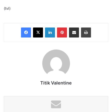
(tvl)
Facebook
X
LinkedIn
Pinterest
Share via Email
Print
Titik Valentine