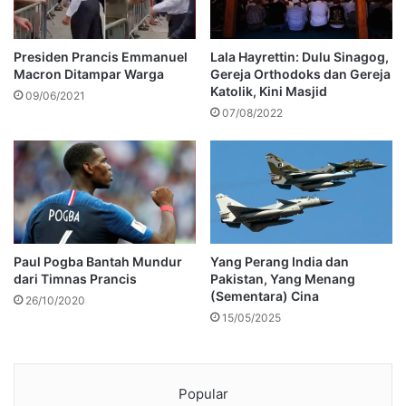
Presiden Prancis Emmanuel
Lala Hayrettin: Dulu Sinagog,
Macron Ditampar Warga
Gereja Orthodoks dan Gereja
Katolik, Kini Masjid
09/06/2021
07/08/2022
Paul Pogba Bantah Mundur
Yang Perang India dan
dari Timnas Prancis
Pakistan, Yang Menang
(Sementara) Cina
26/10/2020
15/05/2025
Popular