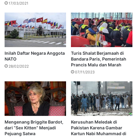
17/03/2021
Inilah Daftar Negara Anggota
Turis Shalat Berjamaah di
NATO
Bandara Paris, Pemerintah
Prancis Malu dan Marah
28/02/2022
07/11/2023
Mengenang Briggite Bardot,
Kerusuhan Meledak di
dari “Sex Kitten” Menjadi
Pakistan Karena Gambar
Pejuang Satwa
Kartun Nabi Muhammad di