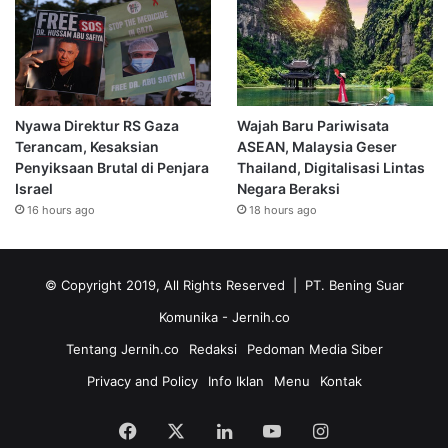
Nyawa Direktur RS Gaza
Wajah Baru Pariwisata
Terancam, Kesaksian
ASEAN, Malaysia Geser
Penyiksaan Brutal di Penjara
Thailand, Digitalisasi Lintas
Israel
Negara Beraksi
16 hours ago
18 hours ago
© Copyright 2019, All Rights Reserved | PT. Bening Suar
Komunika
- Jernih.co
Tentang Jernih.co
Redaksi
Pedoman Media Siber
Privacy and Policy
Info Iklan
Menu
Kontak
Facebook
X
LinkedIn
YouTube
Instagram