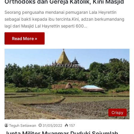
Orthodoks dan Gereja Katolik, Kini Masjid
Seorang pengusaha mendanai pemugaran Lala Heyrettin
sebagai bakti kepada ibu tercinta.Kini, adzan berkumandang
lagi dari Masjid Lal Hayrettin seperti 600…
Read More »
Crispy
Teguh Setiawan
31/05/2022
157
Junta Militer Myanmar Duduki Sejumlah