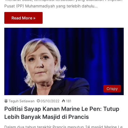
Pusat (PP) Muhammadiyah yang terlebih dahulu…
Read More »
Crispy
Teguh Setiawan
05/10/2022
181
Politisi Sayap Kanan Marine Le Pen: Tutup
Lebih Banyak Masjid di Prancis
Dalam dua tahun terakhir Prancis menutup 24 masjid.Marine Le