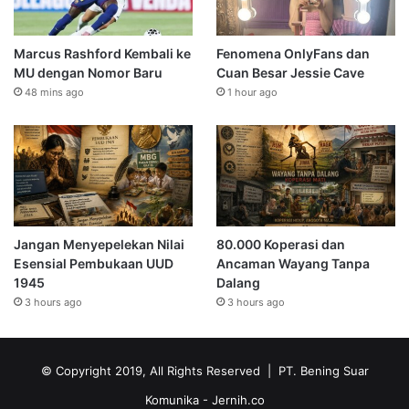
Marcus Rashford Kembali ke
Fenomena OnlyFans dan
MU dengan Nomor Baru
Cuan Besar Jessie Cave
48 mins ago
1 hour ago
Jangan Menyepelekan Nilai
80.000 Koperasi dan
Esensial Pembukaan UUD
Ancaman Wayang Tanpa
1945
Dalang
3 hours ago
3 hours ago
© Copyright 2019, All Rights Reserved | PT. Bening Suar
Komunika
- Jernih.co