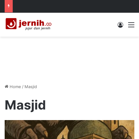
Log In
M
Home
/
Masjid
Masjid