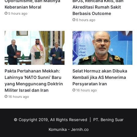
Oportunisme, dan Matinya
BPJS, Rencana KRIS, dan
Keberanian Moral
Akreditasi Rumah Sakit
Berbasis Outcome
5 hours ago
6 hours ago
Pakta Pertahanan Mekkah:
Selat Hormuz akan Dibuka
Lahirnya ‘NATO Sunni’ Baru
Kembali jika AS Menerima
yang Mengguncang Doktrin
Persyaratan Iran
Militer Israel dan Iran
16 hours ago
16 hours ago
© Copyright 2019, All Rights Reserved | PT. Bening Suar
Komunika
- Jernih.co