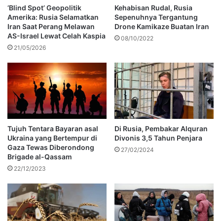
‘Blind Spot’ Geopolitik
Kehabisan Rudal, Rusia
Amerika: Rusia Selamatkan
Sepenuhnya Tergantung
Iran Saat Perang Melawan
Drone Kamikaze Buatan Iran
AS-Israel Lewat Celah Kaspia
08/10/2022
21/05/2026
Tujuh Tentara Bayaran asal
Di Rusia, Pembakar Alquran
Ukraina yang Bertempur di
Divonis 3,5 Tahun Penjara
Gaza Tewas Diberondong
27/02/2024
Brigade al-Qassam
22/12/2023