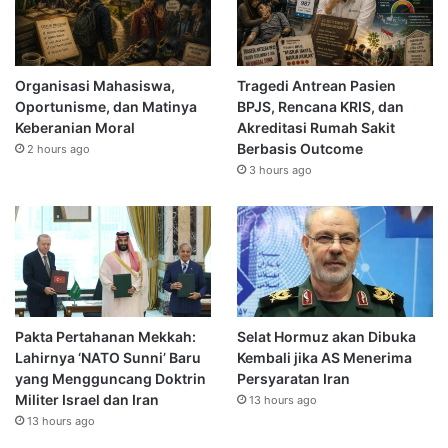
Organisasi Mahasiswa,
Tragedi Antrean Pasien
Oportunisme, dan Matinya
BPJS, Rencana KRIS, dan
Keberanian Moral
Akreditasi Rumah Sakit
Berbasis Outcome
2 hours ago
3 hours ago
Pakta Pertahanan Mekkah:
Selat Hormuz akan Dibuka
Lahirnya ‘NATO Sunni’ Baru
Kembali jika AS Menerima
yang Mengguncang Doktrin
Persyaratan Iran
Militer Israel dan Iran
13 hours ago
13 hours ago