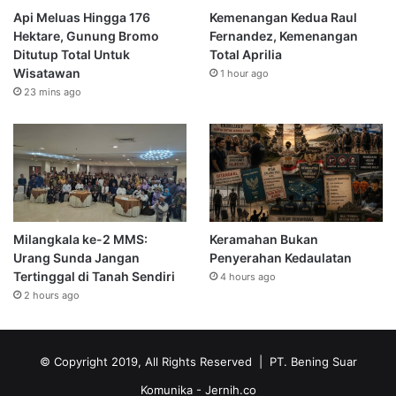
Api Meluas Hingga 176
Kemenangan Kedua Raul
Hektare, Gunung Bromo
Fernandez, Kemenangan
Ditutup Total Untuk
Total Aprilia
Wisatawan
1 hour ago
23 mins ago
Milangkala ke-2 MMS:
Keramahan Bukan
Urang Sunda Jangan
Penyerahan Kedaulatan
Tertinggal di Tanah Sendiri
4 hours ago
2 hours ago
© Copyright 2019, All Rights Reserved | PT. Bening Suar
Komunika
- Jernih.co