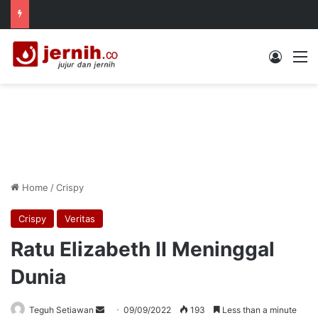
Log In
M
Home
/
Crispy
Crispy
Veritas
Ratu Elizabeth II Meninggal
Dunia
Send
Teguh Setiawan
09/09/2022
193
Less than a minute