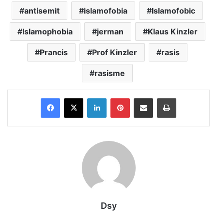
antisemit
islamofobia
Islamofobic
Islamophobia
jerman
Klaus Kinzler
Prancis
Prof Kinzler
rasis
rasisme
Facebook
X
LinkedIn
Pinterest
Share via Email
Print
Dsy