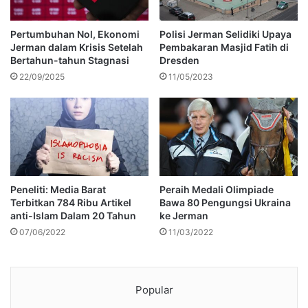
Pertumbuhan Nol, Ekonomi
Polisi Jerman Selidiki Upaya
Jerman dalam Krisis Setelah
Pembakaran Masjid Fatih di
Bertahun-tahun Stagnasi
Dresden
22/09/2025
11/05/2023
Peneliti: Media Barat
Peraih Medali Olimpiade
Terbitkan 784 Ribu Artikel
Bawa 80 Pengungsi Ukraina
anti-Islam Dalam 20 Tahun
ke Jerman
07/06/2022
11/03/2022
Popular