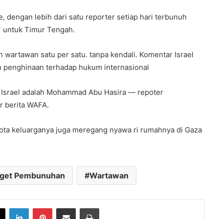
me, dengan lebih dari satu reporter setiap hari terbunuh
F untuk Timur Tengah.
wartawan satu per satu. tanpa kendali. Komentar Israel
an penghinaan terhadap hukum internasional
ra Israel adalah Mohammad Abu Hasira — repoter
r berita WAFA.
gota keluarganya juga meregang nyawa ri rumahnya di Gaza
rget Pembunuhan
Wartawan
book
X
LinkedIn
Pinterest
Share via Email
Print