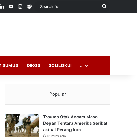
ook
LinkedIn
YouTube
Instagram
Log In
Search
for
M SUMUS
OIKOS
SOLILOKUI
…
Popular
Trauma Otak Ancam Masa
Depan Tentara Amerika Serikat
akibat Perang Iran
16 mins ago