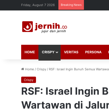
Friday, August 7 2026
Breaking News
HOME
CRISPY
VERITAS
PERSONA
Home
/
Crispy
/
RSF: Israel Ingin Bunuh Semua Wartawan
Crispy
RSF: Israel Ingin
Wartawan di Jalu