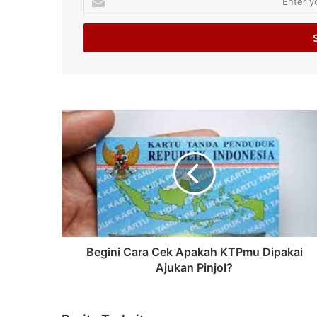
your
Email
address
Begini Cara Cek Apakah KTPmu Dipakai
Ajukan Pinjol?