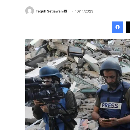
Send
Teguh Setiawan
10/11/2023
an
Fac
email