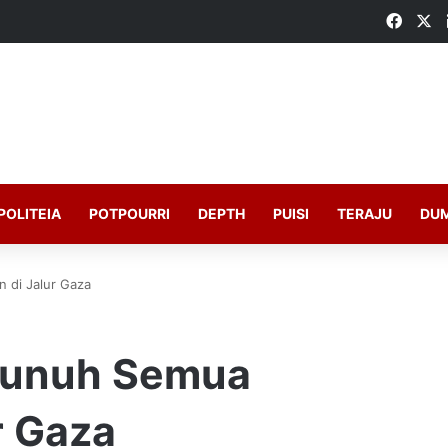
Faceb
X
POLITEIA
POTPOURRI
DEPTH
PUISI
TERAJU
DU
 di Jalur Gaza
 Bunuh Semua
r Gaza