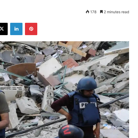
178
2 minutes read
ebook
X
LinkedIn
Pinterest