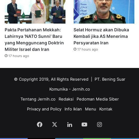
Pakta Pertahanan Mekkah:
Selat Hormuz akan Dibuka
Lahirnya ‘NATO Sunni’ Baru
Kembali jika AS Menerima
yang Mengguncang Doktrin
Persyaratan Iran
Militer Israel dan Iran
17 hours ago
17 hours ago
© Copyright 2019, All Rights Reserved | PT. Bening Suar
Komunika
- Jernih.co
Tentang Jernih.co
Redaksi
Pedoman Media Siber
Privacy and Policy
Info Iklan
Menu
Kontak
Facebook
X
LinkedIn
YouTube
Instagram