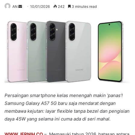
Send
AN
10/01/2026
242
3 minutes read
an
email
Persaingan smartphone kelas menengah makin ‘panas’!
Samsung Galaxy A57 5G baru saja mendarat dengan
membawa kejutan: layar flexible tanpa bezel dan pengisian
daya 45W yang selama ini cuma ada di seri mahal.
WWW.JERNIH.CO
– Memasuki tahun 2026, batasan antara