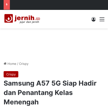
Log In
M
Home
/
Crispy
Crispy
Samsung A57 5G Siap Hadir
dan Penantang Kelas
Menengah