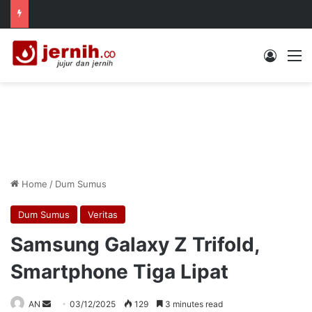
Log In
M
Home
/
Dum Sumus
Dum Sumus
Veritas
Samsung Galaxy Z Trifold,
Smartphone Tiga Lipat
Send
AN
03/12/2025
129
3 minutes read