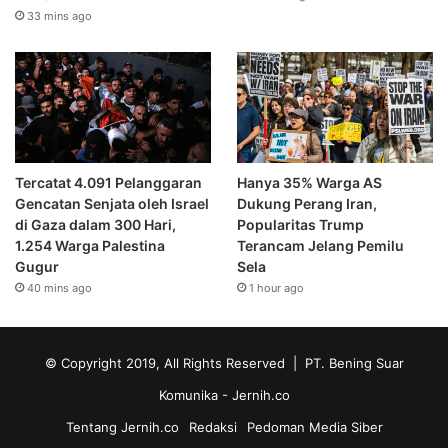
33 mins ago
Tercatat 4.091 Pelanggaran
Hanya 35% Warga AS
Gencatan Senjata oleh Israel
Dukung Perang Iran,
di Gaza dalam 300 Hari,
Popularitas Trump
1.254 Warga Palestina
Terancam Jelang Pemilu
Gugur
Sela
40 mins ago
1 hour ago
© Copyright 2019, All Rights Reserved | PT. Bening Suar
Komunika
- Jernih.co
Tentang Jernih.co
Redaksi
Pedoman Media Siber