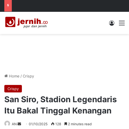
Log In
M
Home
/
Crispy
Crispy
San Siro, Stadion Legendaris
Itu Bakal Tinggal Kenangan
Send
AN
01/10/2025
128
2 minutes read