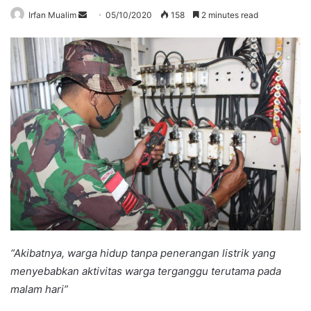
Send
Irfan Mualim
05/10/2020
158
2 minutes read
an
email
“Akibatnya, warga hidup tanpa penerangan listrik yang
menyebabkan aktivitas warga terganggu terutama pada
malam hari”