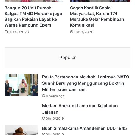
Bangun 20 Unit Rumah,
Cegah Konflik Sosial
Satgas TMMD Merauke juga
Masyarakat, Korem 174
Bagikan Pakaian Layak ke
Merauke Gelar Pembinaan
Warga Kampung Epem
Komunikasi
31/03/2020
16/10/2020
Popular
Pakta Pertahanan Mekkah: Lahirnya ‘NATO
Sunni’ Baru yang Mengguncang Doktrin
Militer Israel dan Iran
4 hours ago
Medan: Anekdot Lama dan Kejahatan
Jalanan
08/10/2019
Buah Simalakama Amandemen UUD 1945
08/10/2019