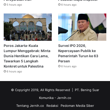
5 hours ago
6 hours ago
Poros Jakarta-Kuala
Survei IPO 2026,
Lumpur Menggebrak: Minta
Kepercayaan Publik ke
Dunia Hentikan Cara Lama,
Pemerintah Turun ke 63
Tawarkan 5 Langkah
Persen
Konkret untuk Palestina
6 hours ago
6 hours ago
© Copyright 2019, All Rights Reserved | PT. Bening Suar
Komunika
- Jernih.co
Tentang Jernih.co
Redaksi
Pedoman Media Siber