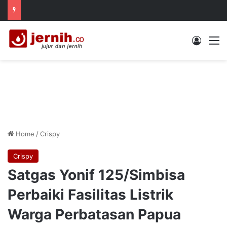
Log In
M
Home
/
Crispy
Crispy
Satgas Yonif 125/Simbisa
Perbaiki Fasilitas Listrik
Warga Perbatasan Papua