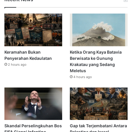
Keramahan Bukan
Ketika Orang Kaya Batavia
Penyerahan Kedaulatan
Berwisata ke Gunung
Krakatau yang Sedang
2 hours ago
Meletus
4 hours ago
Skandal Perselingkuhan Bos
Gap tak Terjembatani Antara
FIFA Gianni Infantino
Palestina dan Israel