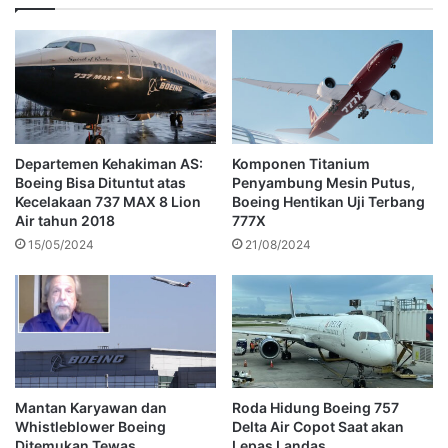
Departemen Kehakiman AS:
Komponen Titanium
Boeing Bisa Dituntut atas
Penyambung Mesin Putus,
Kecelakaan 737 MAX 8 Lion
Boeing Hentikan Uji Terbang
Air tahun 2018
777X
15/05/2024
21/08/2024
Mantan Karyawan dan
Roda Hidung Boeing 757
Whistleblower Boeing
Delta Air Copot Saat akan
Ditemukan Tewas
Lepas Landas