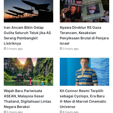
Iran Ancam Bikin Gelap
Nyawa Direktur RS Gaza
Gulita Seluruh Teluk jika AS
Terancam, Kesaksian
Serang Pembangkit
Penyiksaan Brutal di Penjara
Listriknya
Israel
3 hours ago
3 hours ago
Wajah Baru Pariwisata
Kit Connor Resmi Terpilih
ASEAN, Malaysia Geser
sebagai Cyclops, Era Baru
Thailand, Digitalisasi Lintas
X-Men di Marvel Cinematic
Negara Beraksi
Universe
5 hours ago
6 hours ago